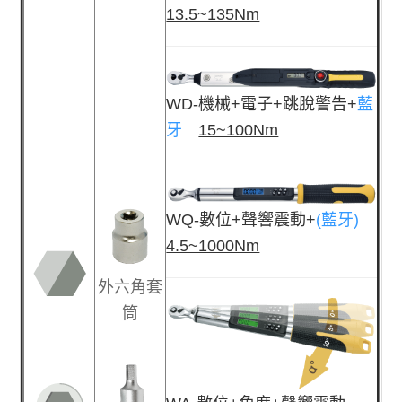
13.5~135Nm
WD-機械+電子+跳脫警告+
藍
牙
15~100Nm
WQ-數位+聲響震動+
(藍牙)
4.5~1000Nm
外六角套
筒