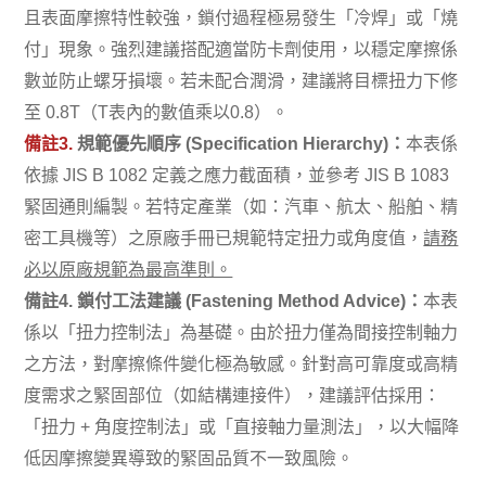
且表面摩擦特性較強，鎖付過程極易發生「冷焊」或「燒
付」現象。強烈建議搭配適當防卡劑使用，以穩定摩擦係
數並防止螺牙損壞。若未配合潤滑，建議將目標扭力下修
至 0.8T（T表內的數值乘以0.8）。
備註3.
規範優先順序 (Specification Hierarchy)：
本表係
依據 JIS B 1082 定義之應力截面積，並參考 JIS B 1083
緊固通則編製。若特定產業（如：汽車、航太、船舶、精
密工具機等）之原廠手冊已規範特定扭力或角度值，
請務
必以原廠規範為最高準則。
備註4. 鎖付工法建議 (Fastening Method Advice)：
本表
係以「扭力控制法」為基礎。由於扭力僅為間接控制軸力
之方法，對摩擦條件變化極為敏感。針對高可靠度或高精
度需求之緊固部位（如結構連接件），建議評估採用：
「扭力 + 角度控制法」或「直接軸力量測法」，以大幅降
低因摩擦變異導致的緊固品質不一致風險。