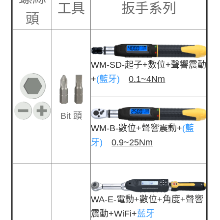
工具
扳手系列
頭
WM-SD-起子+數位+聲響震動
+
(藍牙)
0.1~4Nm
Bit 頭
WM-B-數位+聲響震動+
(藍
牙)
0.9~25Nm
WA-E-電動+數位+角度+聲響
震動+WiFi+
藍牙