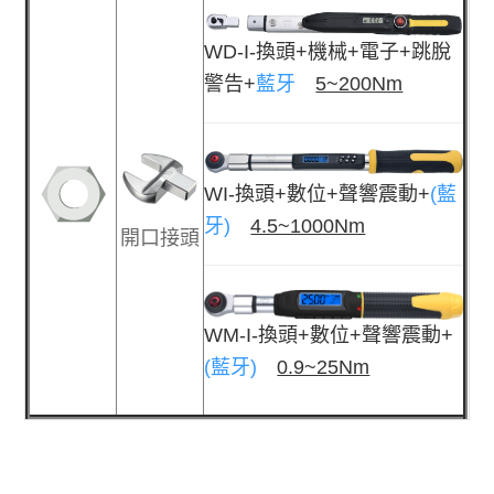
WD-I-換頭+機械+電子+跳脫
警告+
藍牙
5~200Nm
WI-換頭+數位+聲響震動+
(藍
牙)
4.5~1000Nm
開口接頭
WM-I-換頭+數位+聲響震動+
(藍牙)
0.9~25Nm