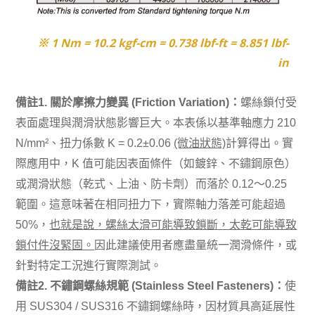
※ 1 Nm = 10.2 kgf-cm = 0.738 lbf-ft = 8.851 lbf-
in
備註1. 關於摩擦力變異 (Friction Variation)：
螺絲鎖付受
表面處理與潤滑狀態影響巨大。本表係以基準軸應力 210
N/mm²、扭力係數 K = 0.2±0.06
(微油狀態)
計算得出。實
際應用中，K 值可能因表面條件（如鍍鋅、不鏽鋼原色）
或潤滑狀態（乾式、上油、防卡劑）而落於 0.12～0.25
範圍。這意味著在相同扭力下，實際軸力落差可能超過
50%，
也就是說，螺絲太滑可能導致鎖斷，太乾可能導致
鎖付件沒緊固。
因此建議使用者應盡量統一潤滑條件，或
針對特定工況進行實際測試。
備註2. 不鏽鋼螺絲規範 (Stainless Steel Fasteners)：
使
用 SUS304 / SUS316 不鏽鋼螺絲時，因材質具高延展性