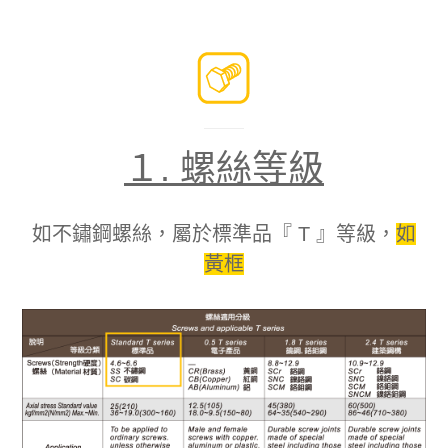
１. 螺絲等級
如不鏽鋼螺絲，屬於標準品『 T 』等級，
如
黃框