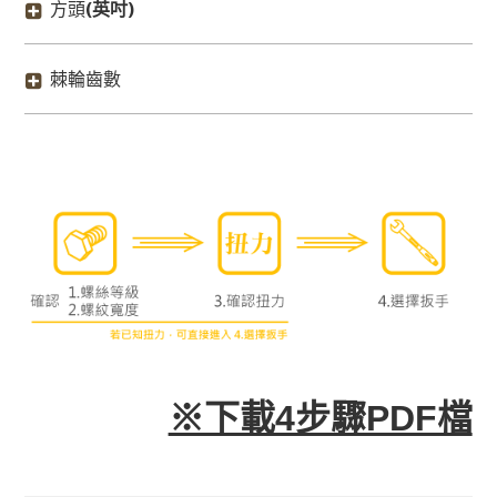
方頭
(英吋)
棘輪齒數
※下載4步驟PDF檔