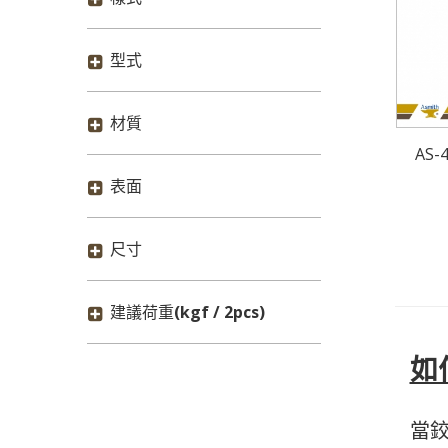
型式
材質
AS
表面
尺寸
#階式合頁
建議荷重
(kgf / 2pcs)
如
當