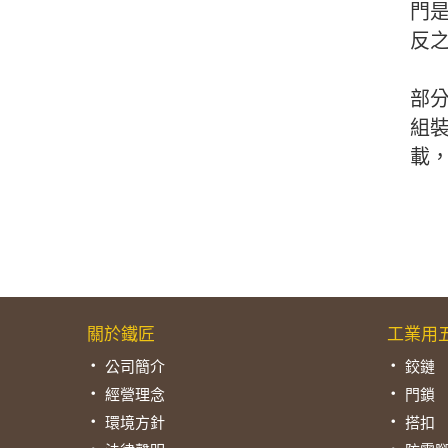
門是
反之
部
組裝
載
關於鐵匠
工業用
公司簡介
鉸鏈
經營理念
門鎖
環境方針
搭扣