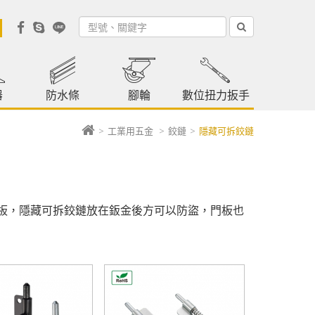
器
防水條
腳輪
數位扭力扳手
>
工業用五金
>
鉸鏈
>
隱藏可拆鉸鏈
板，隱藏可拆鉸鏈放在鈑金後方可以防盜，門板也