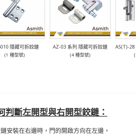
-4010 隱藏可拆鉸鏈
AZ-03 系列 隱藏可拆鉸鏈
AS(T)-
(1 種型號)
(4 種型號)
。
、蝶狀鉸鏈、拔插式鉸鏈、旗型鉸鍊、立式脫卸丁雙、雙柱狀後鈕、門片後扭、鋁擠型蝶
番
何判斷左開型與右開型鉸鏈：
鉸鏈安裝在右邊時，門的開啟方向在左邊，