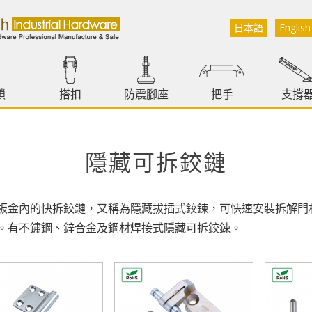
日本語
English
鎖
搭扣
防震腳座
把手
支撐
隱藏可拆鉸鏈
板金內的快拆鉸鏈，又稱為隱藏拔插式鉸鍊，可快速安裝拆解門
。有不鏽鋼、鋅合金及鋼材焊接式隱藏可拆鉸鍊。