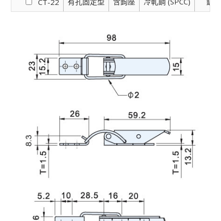
有孔固定型
含鉤座
冷軋鋼 (SPCC)
鍍
CT-22