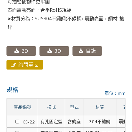
可插栓使物件更牢固
表面震動亮面，合乎RoHS規範
➤材質分為：SUS304不鏽鋼(不銹鋼)-震動亮面，鋼材-鍍
鋅
2D
3D
目錄
詢問單 ☑️
規格
單位：mm
產品編號
樣式
型式
材質
表
有孔固定型
含鉤座
304不鏽鋼
震動
CS-22